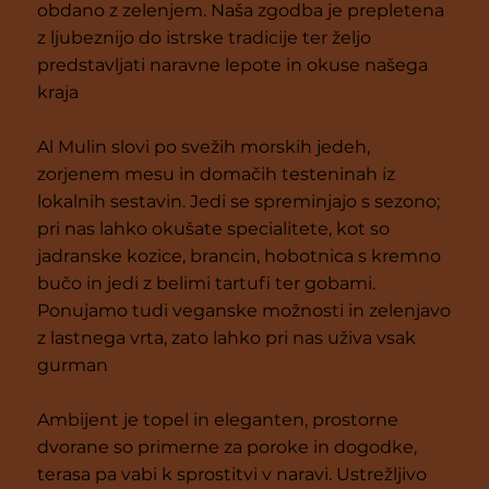
obdano z zelenjem. Naša zgodba je prepletena
z ljubeznijo do istrske tradicije ter željo
predstavljati naravne lepote in okuse našega
kraja
Al Mulin slovi po svežih morskih jedeh,
zorjenem mesu in domačih testeninah iz
lokalnih sestavin. Jedi se spreminjajo s sezono;
pri nas lahko okušate specialitete, kot so
jadranske kozice, brancin, hobotnica s kremno
bučo in jedi z belimi tartufi ter gobami.
Ponujamo tudi veganske možnosti in zelenjavo
z lastnega vrta, zato lahko pri nas uživa vsak
gurman
Ambijent je topel in eleganten, prostorne
dvorane so primerne za poroke in dogodke,
terasa pa vabi k sprostitvi v naravi. Ustrežljivo