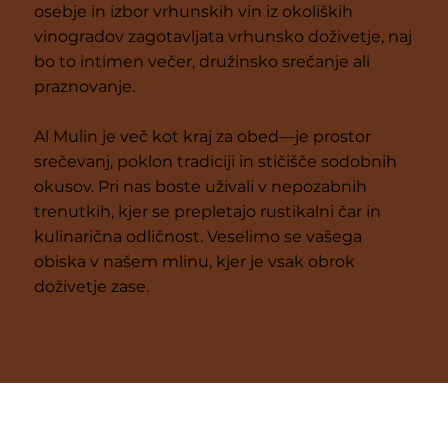
osebje in izbor vrhunskih vin iz okoliških
vinogradov zagotavljata vrhunsko doživetje, naj
bo to intimen večer, družinsko srečanje ali
praznovanje.
Al Mulin je več kot kraj za obed—je prostor
srečevanj, poklon tradiciji in stičišče sodobnih
okusov. Pri nas boste uživali v nepozabnih
trenutkih, kjer se prepletajo rustikalni čar in
kulinarična odličnost. Veselimo se vašega
obiska v našem mlinu, kjer je vsak obrok
doživetje zase.