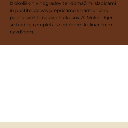
iz okoliških vinogradov ter domačimi sladicami
in pustite, da vas prepričamo s harmonično
paleto svežih, naravnih okusov. Al Mulin – kjer
se tradicija prepleta s sodobnim kulinaričnim
navdihom.