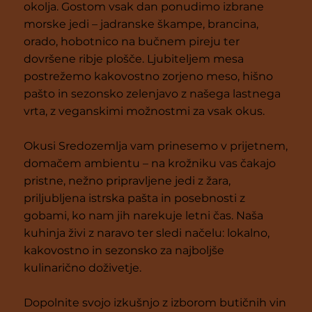
okolja. Gostom vsak dan ponudimo izbrane
morske jedi – jadranske škampe, brancina,
orado, hobotnico na bučnem pireju ter
dovršene ribje plošče. Ljubiteljem mesa
postrežemo kakovostno zorjeno meso, hišno
pašto in sezonsko zelenjavo z našega lastnega
vrta, z veganskimi možnostmi za vsak okus.
Okusi Sredozemlja vam prinesemo v prijetnem,
domačem ambientu – na krožniku vas čakajo
pristne, nežno pripravljene jedi z žara,
priljubljena istrska pašta in posebnosti z
gobami, ko nam jih narekuje letni čas. Naša
kuhinja živi z naravo ter sledi načelu: lokalno,
kakovostno in sezonsko za najboljše
kulinarično doživetje.
Dopolnite svojo izkušnjo z izborom butičnih vin